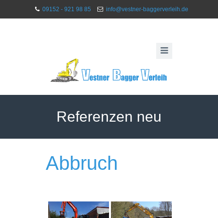
09152 - 921 98 85
info@vestner-baggerverleih.de
Referenzen neu
Abbruch