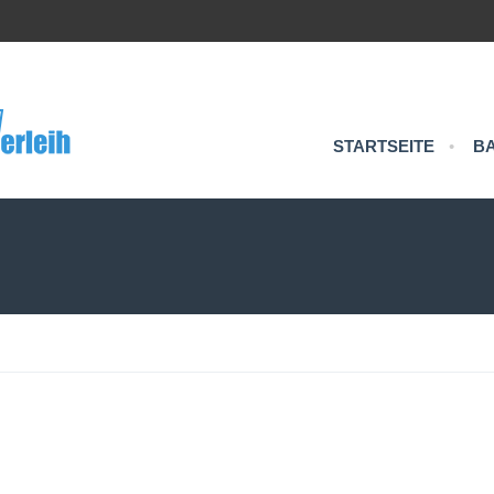
STARTSEITE
•
B