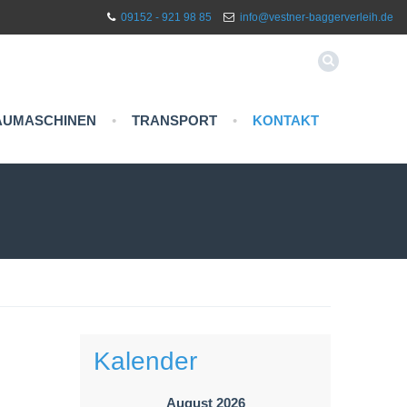
09152 - 921 98 85
info@vestner-baggerverleih.de
AUMASCHINEN
•
TRANSPORT
•
KONTAKT
Kalender
August 2026