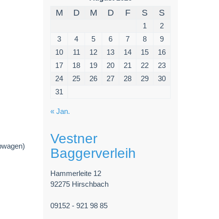
M
D
M
D
F
S
S
1
2
3
4
5
6
7
8
9
10
11
12
13
14
15
16
17
18
19
20
21
22
23
24
25
26
27
28
29
30
31
« Jan.
Vestner
ubwagen)
Baggerverleih
Hammerleite 12
92275 Hirschbach
09152 - 921 98 85