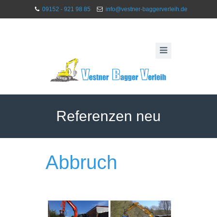
09152 - 921 98 85
info@vestner-baggerverleih.de
Referenzen neu
Abbruch