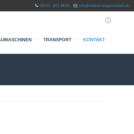
09152 - 921 98 85
info@vestner-baggerverleih.de
AUMASCHINEN
•
TRANSPORT
•
KONTAKT