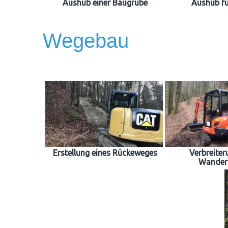
Aushub einer Baugrube
Aushub f
Wegebau
Erstellung eines Rückeweges
Verbreiter
Wander