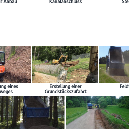
ür Anbau
Kanalanschluss
Ste
ung eines
Erstellung einer
Fel
weges
Grundstückszufahrt