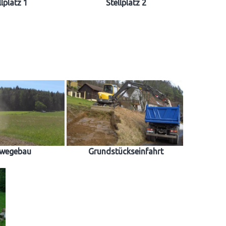
llplatz 1
Stellplatz 2
dwegebau
Grundstückseinfahrt