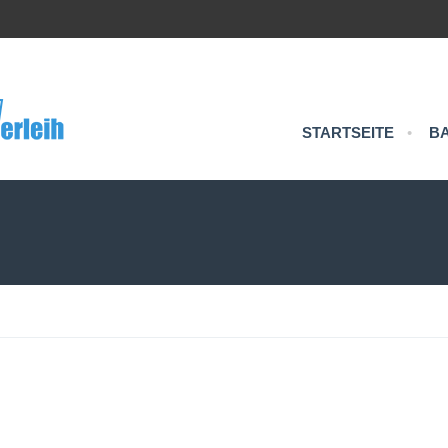
STARTSEITE
•
B