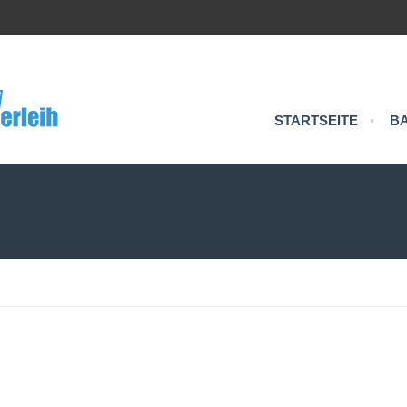
STARTSEITE
•
B