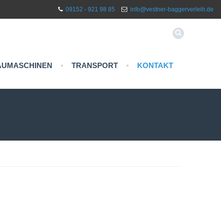
09152 - 921 98 85
info@vestner-baggerverleih.de
AUMASCHINEN
•
TRANSPORT
•
KONTAKT