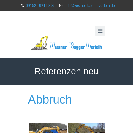
09152 - 921 98 85
info@vestner-baggerverleih.de
Referenzen neu
Abbruch