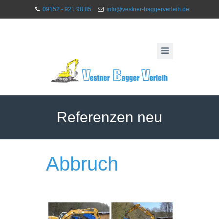
09152 - 921 98 85
info@vestner-baggerverleih.de
Referenzen neu
Abbruch