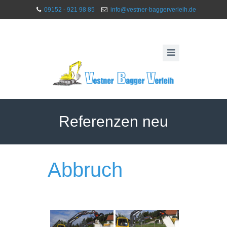
09152 - 921 98 85
info@vestner-baggerverleih.de
Referenzen neu
Abbruch