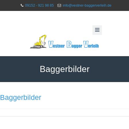
09152 - 921 98 85
info@vestner-baggerverleih.de
Baggerbilder
Baggerbilder