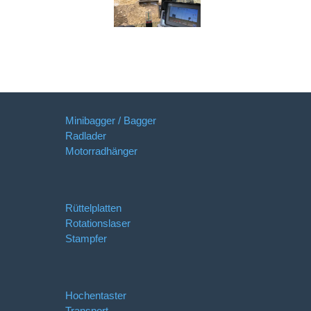
Minibagger / Bagger
Radlader
Motorradhänger
Rüttelplatten
Rotationslaser
Stampfer
Hochentaster
Transport