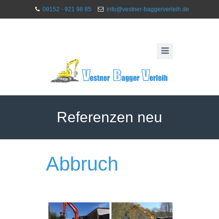
09152 - 921 98 85
info@vestner-baggerverleih.de
Referenzen neu
Abbruch